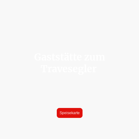
Gaststätte zum
Travesegler
wo Tradition auf Genuss
trifft
Speisekarte